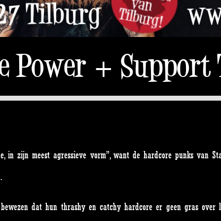
te Power + Support
fde, in zijn meest agressieve vorm”, want de hardcore punks van St
.
d bewezen dat hun thrashy en catchy hardcore er geen gras over l