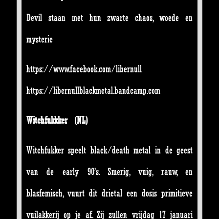
Devil staan met hun zwarte chaos, woede en
mysterie
https://www.facebook.com/liber
null
https://libernullblackmetal.ba
ndcamp.com
Witchfukkker (NL)
Witchfukker speelt black/death metal in de geest
van de early 90’s. Smerig, vuig, rauw, en
blasfemisch, vuurt dit drietal een dosis primitieve
vuilakkerij op je af. Zij zullen vrijdag 17 januari