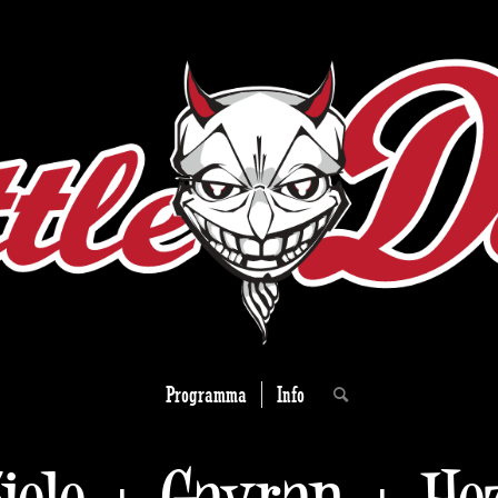
Programma
Info
Ziele + Gavran + He