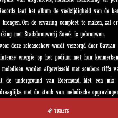
 Records laat het album de veelzijdigheid van de ba
 brengen. Om de ervaring compleet te maken, zal er 
king met Stadsbrouwerij Sneek is gebrouwen.
t voor deze releaseshow wordt verzorgd door Gavran 
intense energie op het podium met hun kenmerke
e melodieën worden afgewisseld met sombere riffs va
it de underground van Roermond. Met een mix 
draaglijke met de stank van melodische opgravingen
TICKETS