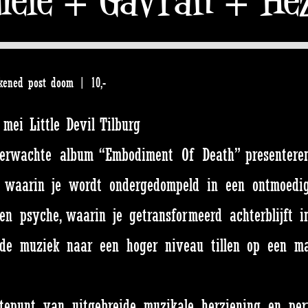
kened post doom | 10,-
ei Little Devil Tilburg
erwachte album “Embodiment Of Death” presenteren.
 waarin je wordt ondergedompeld in een ontmoedig
en psyche, waarin je getransformeerd achterblijft 
de muziek naar een hoger niveau tillen op een m
epunt van uitgebreide, muzikale herziening en per