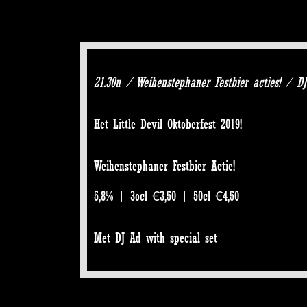
21.30u / Weihenstephaner Festbier acties! / DJ
Het Little Devil Oktoberfest 2019!
Weihenstephaner Festbier Actie!
5,8% | 3ocl €3,50 | 50cl €4,50
Met DJ Ad with special set