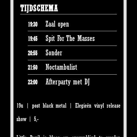
TIJDSCHEMA
Zaal open
19:30
Spit For The Masses
19:45
Sonder
20:55
Noctambulist
21:50
Afterparty met DJ
23:00
19u | post black metal | Elegieën vinyl release
show | 5,-