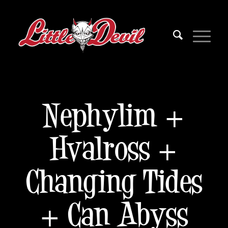
Nephylim +
Hvalross +
Changing Tides
+ Can Abyss