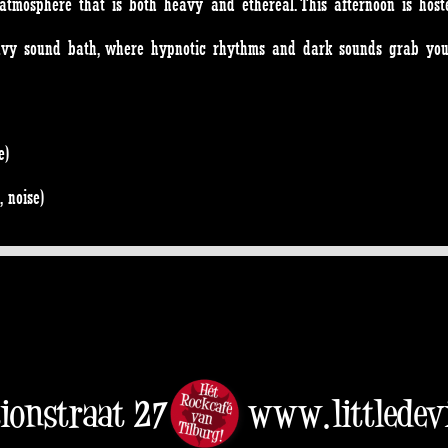
 atmosphere that is both heavy and ethereal. This afternoon is ho
eavy sound bath, where hypnotic rhythms and dark sounds grab you, 
e)
 noise)
tionstraat 27
www.littledevi