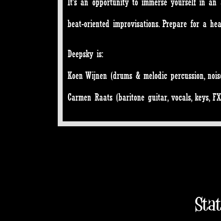
It’s an opportunity to immerse yourself in an
beat-oriented improvisations. Prepare for a h
Deepsky is:
Koen Wijnen (drums & melodic percussion, nois
Carmen Raats (baritone guitar, vocals, keys, FX,
Sta