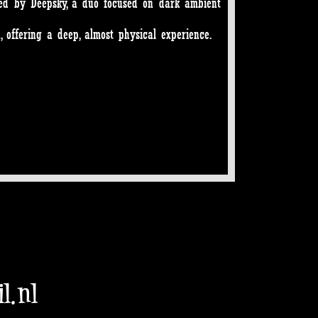
sted by Deepsky, a duo focused on dark ambient
offering a deep, almost physical experience.
l.nl