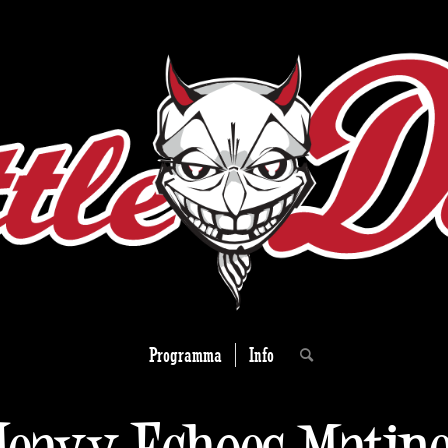
Programma
Info
eavy Echoes Matin