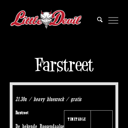
Farstreet
21.30u / heavy bluesrock / gratis
Farstreet
TIMETABLE
De bekende Roosendaalse