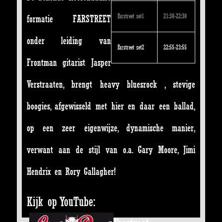
Farstreet set1
21:30-22:30
formatie FARSTREET
onder leiding van
Farstreet set2
22:55-23:55
Frontman gitarist Jasper
Verstraaten, brengt heavy bluesrock , stevige
boogies, afgewisseld met hie
r en daar een ballad,
op een zeer eigenwijze, dynamische manier,
verwant aan de stijl van o.a. Gary Moore, Jimi
Hendrix en Rory Gallagher!
Kijk op YouTube: