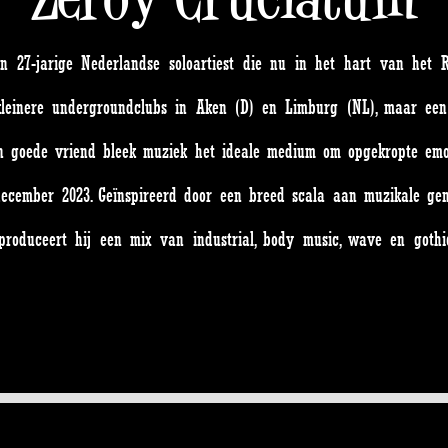
een 27-jarige Nederlandse soloartiest die nu in het hart van het
leinere undergroundclubs in Aken (D) en Limburg (NL), maar een 
n goede vriend bleek muziek het ideale medium om opgekropte emotie
n december 2023. Geïnspireerd door een breed scala aan muzikale gen
produceert hij een mix van industrial, body music, wave en gothi