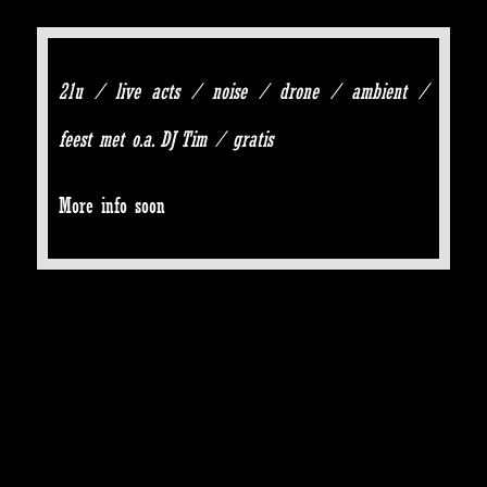
21u / live acts / noise / drone / ambient /
feest met o.a. DJ Tim / gratis
More info soon