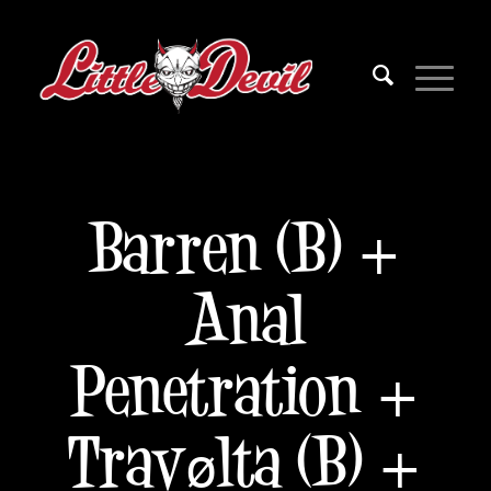
Barren (B) +
Anal
Penetration +
Travølta (B) +