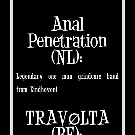
Anal
Penetration
(NL):
Legendary one man grindcore band
from Eindhoven!
TRAVØLTA
(BE):