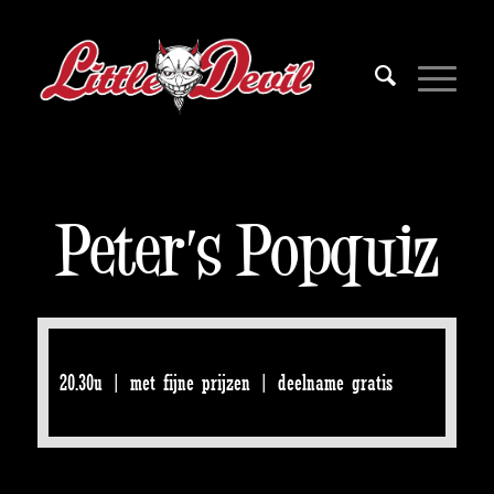
Peter’s Popquiz
20.30u | met fijne prijzen | deelname gratis