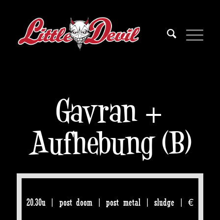
Gavran +
Aufhebung (B)
20.30u | post doom | post metal | sludge | €