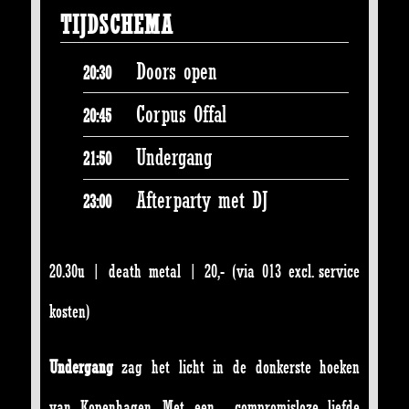
TIJDSCHEMA
Doors open
20:30
Corpus Offal
20:45
Undergang
21:50
Afterparty met DJ
23:00
20.30u | death metal | 20,- (via 013 excl. service
kosten)
Undergang
zag het licht in de donkerste hoeken
van Kopenhagen. Met een compromisloze liefde