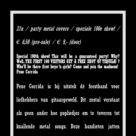
21u / party metal covers / speciale 100e show! /
€ 6,50 (pre-sale) / € 9,- (door)
Special 100th show! This will be a guaranteed party! Why?
Well.. THE FIRST 100 VISITORS GET A FREE SHOT OF TEQUILA! ?
Who’ll be there first boys ‘n girls? Come and join the madness!
Pene Corrida
Pene Corrida is bij uitstek dé feestband voor
liefhebbers van gitaargeweld. Dit zestal verstaat
als geen ander hoe popliedjes om te toveren tot
knallende metal songs. Deze bandieten jatten