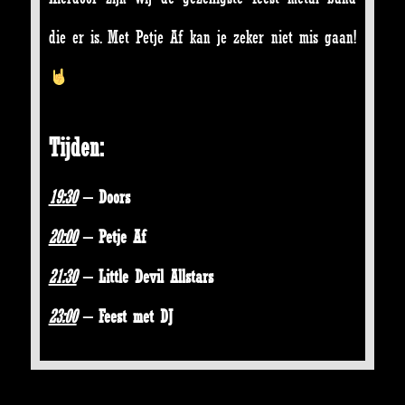
die er is. Met Petje Af kan je zeker niet mis gaan!
Tijden:
19:30
– Doors
20:00
– Petje Af
21:30
– Little Devil Allstars
23:00
– Feest met DJ