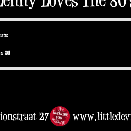
atis
en 80!
tionstraat 27
www.littledevi