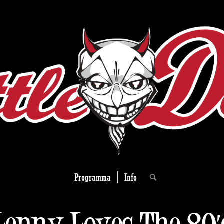
Programma
Info
Lenny Loves The 80’