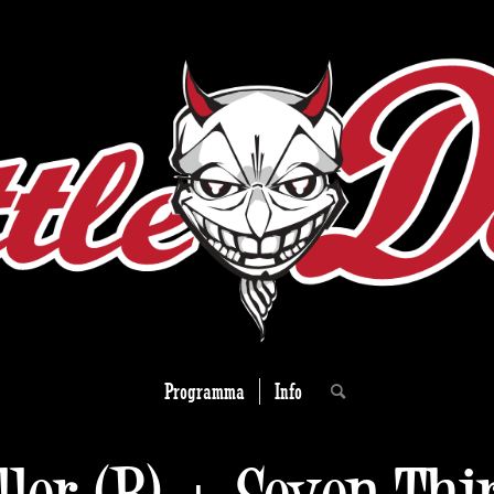
Programma
Info
ller (B) + Seven Thi