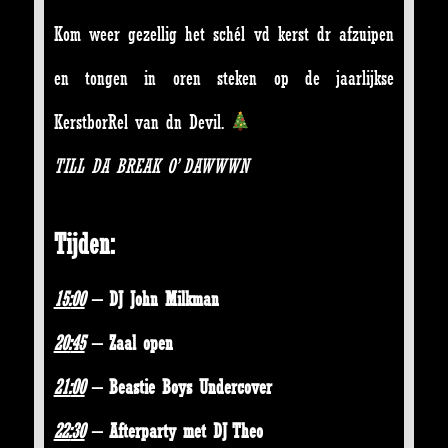
Kom weer gezellig het schél vd kerst dr afzuipen
en tongen in oren steken op de jaarlijkse
KerstborRel van dn Devil.
TILL DA BREAK O’ DAWWWN
Tijden:
15:
00
– DJ John Milkman
20:
45
– Zaal open
21:
00
– Beastie Boys Undercover
22:
30
– Afterparty met DJ Theo