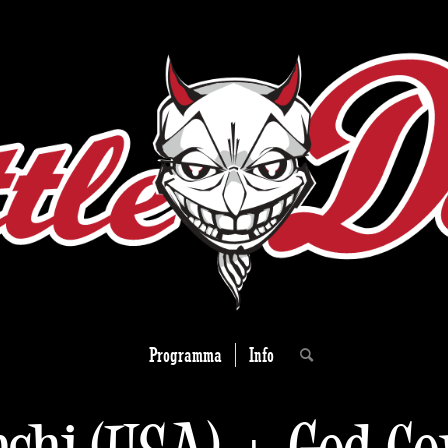
Programma
Info
shi (USA) + God C