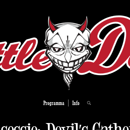
Programma
Info
essie: Devil’s Gath