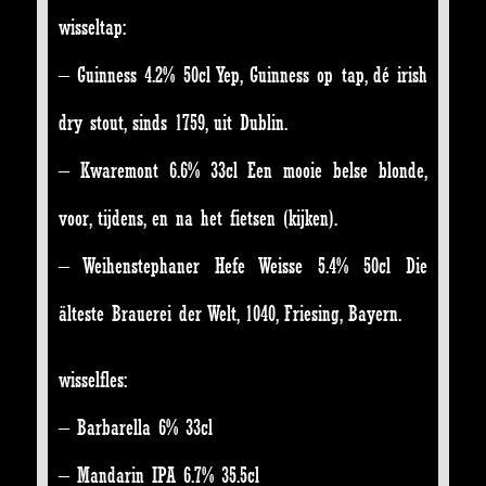
wisseltap:
– Guinness 4.2% 50cl Yep, Guinness op tap, dé irish
dry stout, sinds 1759, uit Dublin.
– Kwaremont 6.6% 33cl Een mooie belse blonde,
voor, tijdens, en na het fietsen (kijken).
– Weihenstephaner Hefe Weisse 5.4% 50cl Die
älteste Brauerei der Welt, 1040, Friesing, Bayern.
wisselfles:
– Barbarella 6% 33cl
– Mandarin IPA 6.7% 35.5cl