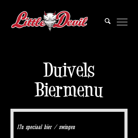
Duivels
Biermenu
17u speciaal bier / swingen