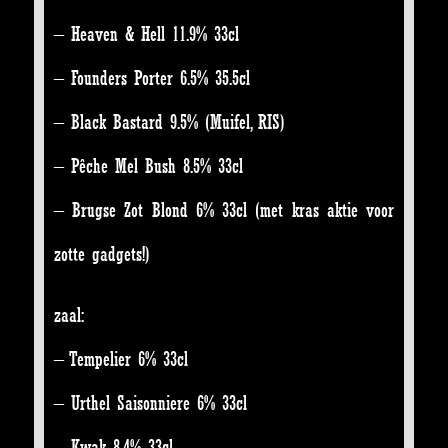
– Heaven & Hell 11.9% 33cl
– Founders Porter 6.5% 35.5cl
– Black Bastard 9.5% (Muifel, RIS)
– Pêche Mel Bush 8.5% 33cl
– Brugse Zot Blond 6% 33cl (met kras aktie voor
zotte gadgets!)
zaal:
– Tempelier 6% 33cl
– Urthel Saisonniere 6% 33cl
– Kwak 8.4% 33cl