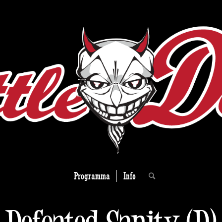
Programma
Info
Defeated Sanity (D)