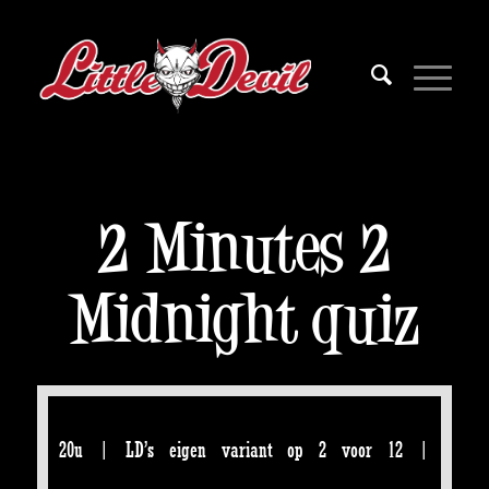
2 Minutes 2
Midnight quiz
20u | LD’s eigen variant op 2 voor 12 |